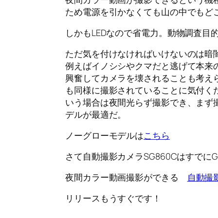
ため電源を引かなくても山の中でもど
しかもLEDなので省電力。動物調査目
ただ気を付けなければいけないのは暗
例えばイノシシやクマだと逃げて本来
興奮してカメラを壊されることも考え
も同様に撮影されていることに気付く
いう場合は夜間光らず撮影でき、まず
デルが最適だ。
ノーグローモデルは
こちら
さて自動撮影カメラSG860CはすでにG
夜間カラー動画撮影ができる
自動撮影
リリースもうすぐです！