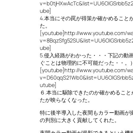
v=b0tjHXwAcTc&list=UU6OlGSrbb5z
ube]
4.本当にその罠が得策か確かめること
た。
[youtube]http://www.youtube.com/w
v=8BqzSfg52SU&list=UU6OlGSrbb5z
ube]
5.侵入経路がわかった・・・下記の動
ぐことは物理的に不可能だった・・。
[youtube]http://www.youtube.com/w
v=D60qqS21Wb0&list=UU6OlGSrbb5
utube]
６.本当に駆除できたのか確かめるこ
たが映らなくなった。
特に後半導入した夜間もカラー動画が撮
の判別に大きく貢献してくれた。
夜間カラー動画が撮影できるという機