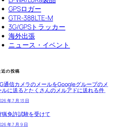
GPSロガー
GTR-388LTE-M
3G/GPSトラッカー
海外出張
ニュース・イベント
最近の投稿
4G通信カメラのメールをGoogleグループのメ
ールに送るとたくさんのメルアドに送れる件
026 年 7 月 13 日
狩猟免許試験を受けて
026 年 7 月 9 日