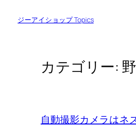
内
容
ジーアイショップ Topics
を
ス
キ
ッ
カテゴリー:
プ
自動撮影カメラはネズミ