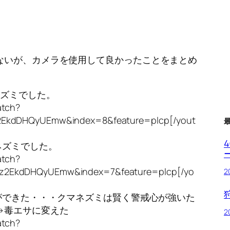
ないが、カメラを使用して良かったことをまとめ
ネズミでした。
atch?
2EkdDHQyUEmw&index=8&feature=plcp[/yout
ネズミでした。
atch?
z2EkdDHQyUEmw&index=7&feature=plcp[/yo
2
ができた・・・クマネズミは賢く警戒心が強いた
→毒エサに変えた
2
atch?