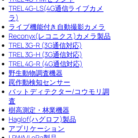
TREL 4G-LS(4G通信ライブカメ
ラ)
ライブ機能付き自動撮影カメラ
Reconyx(レコニクス)カメラ製品
TREL 3G-R (3G通信対応)
TREL 3G-H (3G通信対応)
TREL 4G-R (4G通信対応)
野生動物調査機器
罠作動検知センサー
バットディテクター/コウモリ調
査
樹高測定・林業機器
Haglof(ハグロフ)製品
アプリケーション
LPWA/LoRa製品