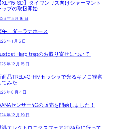
【XLF15-SD】タイワンリス向けシャーマント
ラップの取扱開始
026 年 3 月 16 日
丙午、ダーラナホース
026 年 1 月 5 日
Austbat Harp trapのお取り寄せについて
025 年 12 月 15 日
新商品TREL4G-HMセッシャで光るキノコ観察
してみた
025 年 8 月 4 日
WANAセンサー4Gの販売を開始しました！
024 年 12 月 19 日
香港エレクトロニクスフェア2024秋に行って