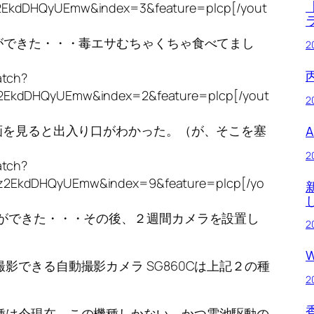
2EkdDHQyUEmw&index=3&feature=plcp[/yout
ができた・・・毒エサむちゃくちゃ食べてまし
2
atch?
2EkdDHQyUEmw&index=2&feature=plcp[/yout
2
画を見ると出入り口がわかった。（が、そこを塞
）
2
atch?
z2EkdDHQyUEmw&index=9&feature=plcp[/yo
とができた・・・その後、２週間カメラを設置し
2
影できる自動撮影カメラ SG860Cは上記２の種
2
種は今現在、この機種しかない。かつ電池駆動の