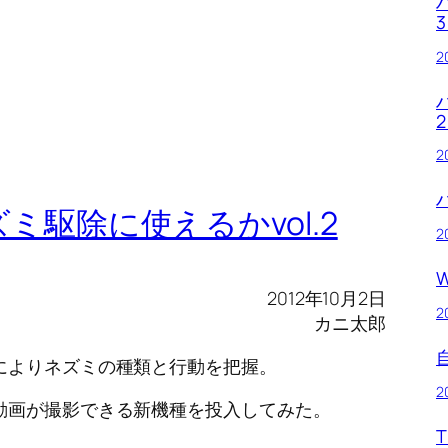
2
2
駆除に使えるかvol.2
2
W
2012年10月2日
2
カニ太郎
によりネズミの種類と行動を把握。
2
動画が撮影できる新機種を投入してみた。
T