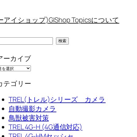
(ジーアイショップ)
GIShop Topicsについて
検
検索
索
アーカイブ
カテゴリー
TREL(トレル)シリーズ カメラ
自動撮影カメラ
鳥獣被害対策
TREL 4G-H (4G通信対応)
TREL 4G-HMセッシャ