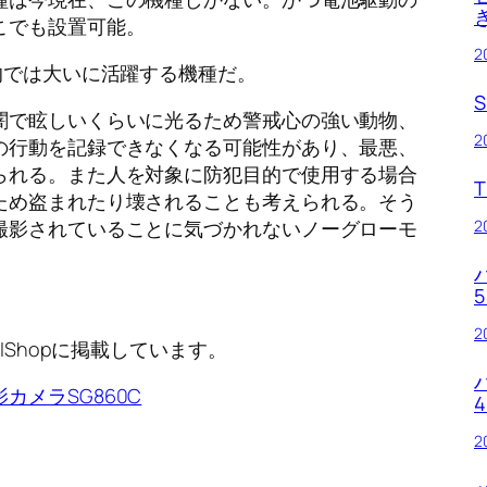
こでも設置可能。
2
的では大いに活躍する機種だ。
闇で眩しいくらいに光るため警戒心の強い動物、
2
の行動を記録できなくなる可能性があり、最悪、
られる。また人を対象に防犯目的で使用する場合
T
ため盗まれたり壊されることも考えられる。そう
撮影されていることに気づかれないノーグローモ
2
2
IShopに掲載しています。
カメラSG860C
2