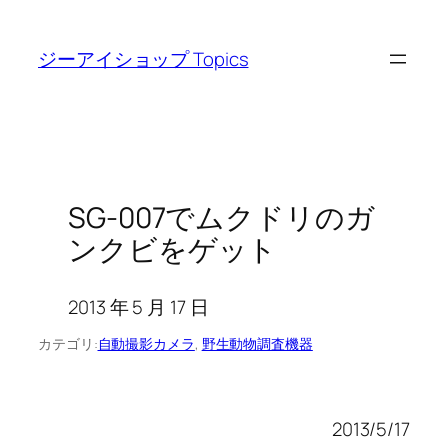
内
容
ジーアイショップ Topics
を
ス
キ
ッ
プ
SG-007でムクドリのガ
ンクビをゲット
2013 年 5 月 17 日
カテゴリ:
自動撮影カメラ
, 
野生動物調査機器
2013/5/17