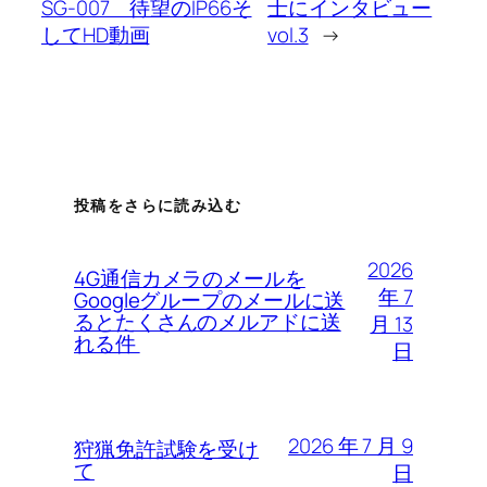
SG-007 待望のIP66そ
士にインタビュー
してHD動画
vol.3
→
投稿をさらに読み込む
2026
4G通信カメラのメールを
年 7
Googleグループのメールに送
るとたくさんのメルアドに送
月 13
れる件
日
2026 年 7 月 9
狩猟免許試験を受け
て
日