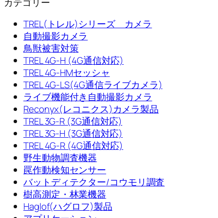
カテゴリー
TREL(トレル)シリーズ カメラ
自動撮影カメラ
鳥獣被害対策
TREL 4G-H (4G通信対応)
TREL 4G-HMセッシャ
TREL 4G-LS(4G通信ライブカメラ)
ライブ機能付き自動撮影カメラ
Reconyx(レコニクス)カメラ製品
TREL 3G-R (3G通信対応)
TREL 3G-H (3G通信対応)
TREL 4G-R (4G通信対応)
野生動物調査機器
罠作動検知センサー
バットディテクター/コウモリ調査
樹高測定・林業機器
Haglof(ハグロフ)製品