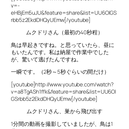
v=-
eHBjEm5uJU&feature=share&list=UU6OlGS
rbb5z2EkdDHQyUEmw[/youtube]
ムクドリさん（最初の40秒程）
鳥は早起きですね。と思っていたら、昼に
もいたんです。私は納屋で作業中でした
が、驚いて逃げたんですね。
一瞬です。（2秒～5秒ぐらいの間だけ）
[youtube]http://www.youtube.com/watch?
v=a8TgASh1ffk&feature=share&list=UU6Ol
GSrbb5z2EkdDHQyUEmw[/youtube]
ムクドリさん、巣から飛び出す
1分間の動画を撮影していましたが、鳥は1