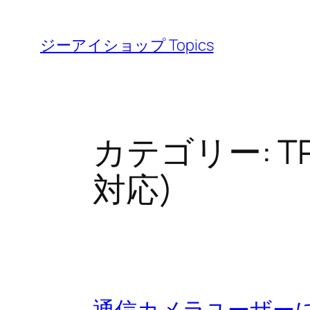
内
容
ジーアイショップ Topics
を
ス
キ
ッ
カテゴリー:
T
プ
対応)
通信カメラユーザーに