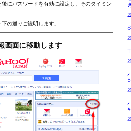
した後にパスワードを有効に設定し、そのタイミン
2
策を下の通りご説明します。
2
情報画面に移動します
T
2
2
2