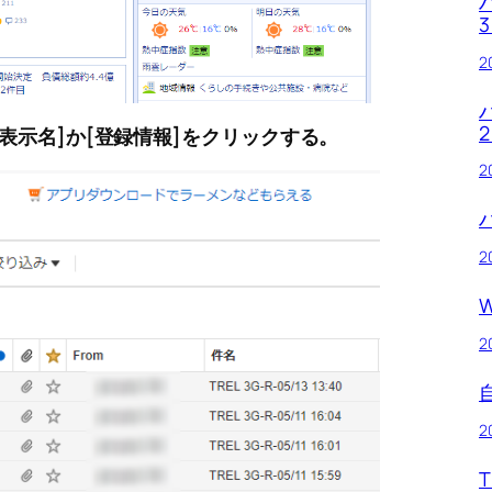
2
表示名]か[登録情報]をクリックする。
2
2
W
2
2
T