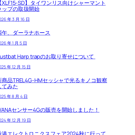
【XLF15-SD】タイワンリス向けシャーマント
ラップの取扱開始
026 年 3 月 16 日
丙午、ダーラナホース
026 年 1 月 5 日
Austbat Harp trapのお取り寄せについて
025 年 12 月 15 日
新商品TREL4G-HMセッシャで光るキノコ観察
してみた
025 年 8 月 4 日
WANAセンサー4Gの販売を開始しました！
024 年 12 月 19 日
香港エレクトロニクスフェア2024秋に行って