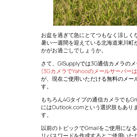
お盆を過ぎて急にとてつもなく涼しく
暑い一週間を迎えている北海道東川町
かがお過ごしでしょうか。
さて、GISupplyでは3G通信カメラの
(3GカメラでYahooのメールサーバーは
が、現在ご使用いただける無料のメール
す。
もちろん4Gタイプの通信カメラでもGma
にはOutlook.comという選択肢も
す。
以前のトピックでGmailをご使用に
リパスワードを作成するとご使用いた