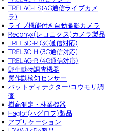
TREL 4G-LS(4G通信ライブカメ
ラ)
ライブ機能付き自動撮影カメラ
Reconyx(レコニクス)カメラ製品
TREL 3G-R (3G通信対応)
TREL 3G-H (3G通信対応)
TREL 4G-R (4G通信対応)
野生動物調査機器
罠作動検知センサー
バットディテクター/コウモリ調
査
樹高測定・林業機器
Haglof(ハグロフ)製品
アプリケーション
LPWA/LoRa製品