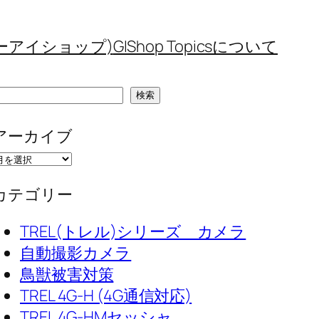
(ジーアイショップ)
GIShop Topicsについて
検
検索
索
アーカイブ
カテゴリー
TREL(トレル)シリーズ カメラ
自動撮影カメラ
鳥獣被害対策
TREL 4G-H (4G通信対応)
TREL 4G-HMセッシャ