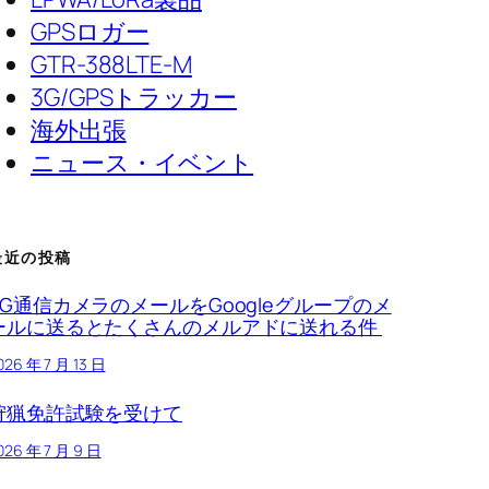
GPSロガー
GTR-388LTE-M
3G/GPSトラッカー
海外出張
ニュース・イベント
最近の投稿
4G通信カメラのメールをGoogleグループのメ
ールに送るとたくさんのメルアドに送れる件
026 年 7 月 13 日
狩猟免許試験を受けて
026 年 7 月 9 日