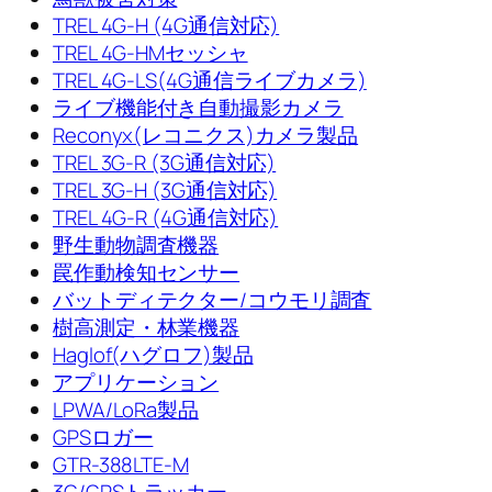
TREL 4G-H (4G通信対応)
TREL 4G-HMセッシャ
TREL 4G-LS(4G通信ライブカメラ)
ライブ機能付き自動撮影カメラ
Reconyx(レコニクス)カメラ製品
TREL 3G-R (3G通信対応)
TREL 3G-H (3G通信対応)
TREL 4G-R (4G通信対応)
野生動物調査機器
罠作動検知センサー
バットディテクター/コウモリ調査
樹高測定・林業機器
Haglof(ハグロフ)製品
アプリケーション
LPWA/LoRa製品
GPSロガー
GTR-388LTE-M