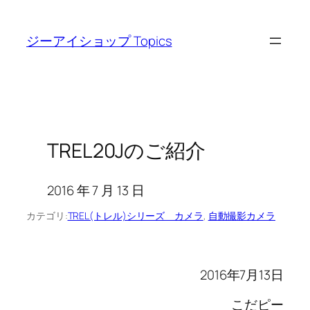
内
容
ジーアイショップ Topics
を
ス
キ
ッ
プ
TREL20Jのご紹介
2016 年 7 月 13 日
カテゴリ:
TREL(トレル)シリーズ カメラ
, 
自動撮影カメラ
2016年7月13日
こだピー