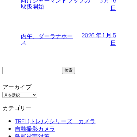
3 月 16
向けシャーマントラップの
取扱開始
日
2026 年 1 月 5
丙午、ダーラナホー
ス
日
検
検索
索
アーカイブ
カテゴリー
TREL(トレル)シリーズ カメラ
自動撮影カメラ
鳥獣被害対策