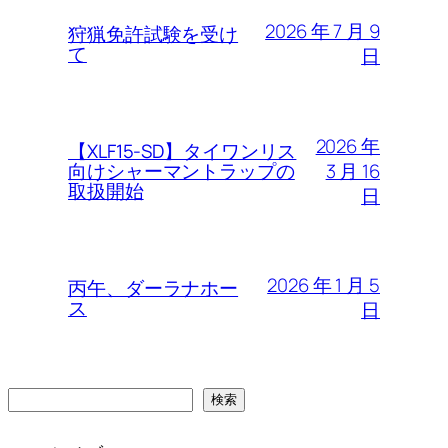
2026 年 7 月 9
狩猟免許試験を受け
て
日
2026 年
【XLF15-SD】タイワンリス
3 月 16
向けシャーマントラップの
取扱開始
日
2026 年 1 月 5
丙午、ダーラナホー
ス
日
検
検索
索