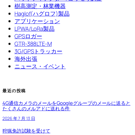
樹高測定・林業機器
Haglof(ハグロフ)製品
アプリケーション
LPWA/LoRa製品
GPSロガー
GTR-388LTE-M
3G/GPSトラッカー
海外出張
ニュース・イベント
最近の投稿
4G通信カメラのメールをGoogleグループのメールに送ると
たくさんのメルアドに送れる件
2026 年 7 月 13 日
狩猟免許試験を受けて