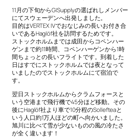
11月の下旬からGISupplyの選ばれしメンバー
にてスウェーデンへ出発しました。
目的はVERTEX IVでおなじみの長いお付き合
いであるHaglöf社を訪問するためです。
ストックホルムまでは成田からコペンハー
ゲンまで約11時間、コペンハーゲンから1時
間ちょっとの長いフライトです。到着した
日はすでにストックホルムでは夜となって
いましたのでストックホルムにて宿泊で
す。
翌日ストックホルムからクラムフォースと
いう空港まで飛行機で45分ほど移動。その
後にHaglöf社より車で10分程のSollefteaと
いう人口約1万人ほどの町へ向かいました。
旭川に比べて雪が少ないものの風の冷たさ
が全く違います！