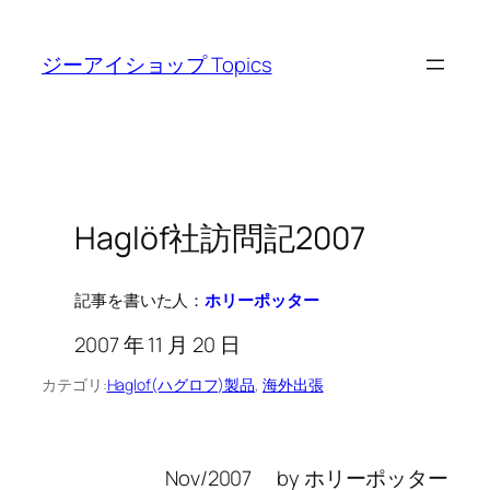
内
容
ジーアイショップ Topics
を
ス
キ
ッ
プ
Haglöf社訪問記2007
記事を書いた人：
ホリーポッター
2007 年 11 月 20 日
カテゴリ:
Haglof(ハグロフ)製品
, 
海外出張
Nov/2007 by ホリーポッター