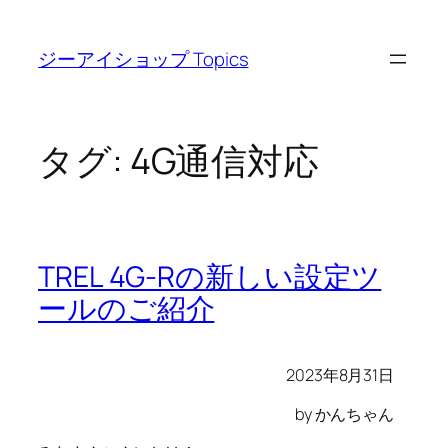
内
容
ジーアイショップ Topics
を
ス
キ
ッ
タグ:
4G通信対応
プ
TREL 4G-Rの新しい設定ツ
ールのご紹介
2023年8月31日
by かんちゃん