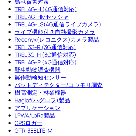
鳥獣被害対策
TREL 4G-H (4G通信対応)
TREL 4G-HMセッシャ
TREL 4G-LS(4G通信ライブカメラ)
ライブ機能付き自動撮影カメラ
Reconyx(レコニクス)カメラ製品
TREL 3G-R (3G通信対応)
TREL 3G-H (3G通信対応)
TREL 4G-R (4G通信対応)
野生動物調査機器
罠作動検知センサー
バットディテクター/コウモリ調査
樹高測定・林業機器
Haglof(ハグロフ)製品
アプリケーション
LPWA/LoRa製品
GPSロガー
GTR-388LTE-M