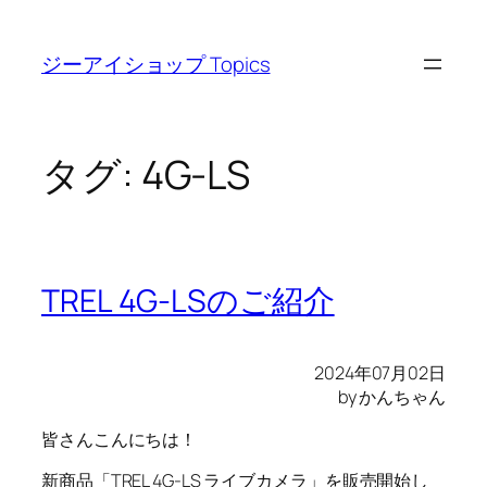
内
容
ジーアイショップ Topics
を
ス
キ
ッ
タグ:
4G-LS
プ
TREL 4G-LSのご紹介
2024年07月02日
by かんちゃん
皆さんこんにちは！
新商品「TREL 4G-LS ライブカメラ」を販売開始し