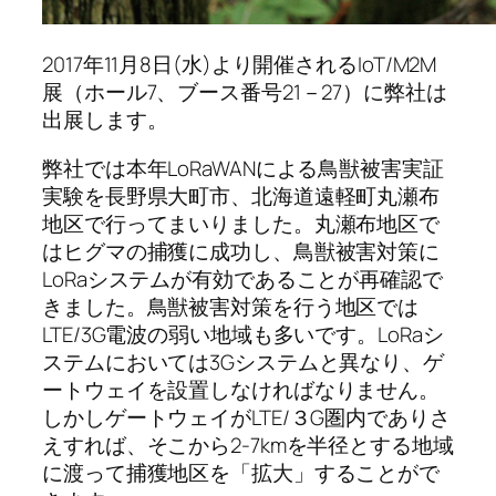
2017年11月8日(水)より開催されるIoT/M2M
展（ホール7、ブース番号21－27）に弊社は
出展します。
弊社では本年LoRaWANによる鳥獣被害実証
実験を長野県大町市、北海道遠軽町丸瀬布
地区で行ってまいりました。丸瀬布地区で
はヒグマの捕獲に成功し、鳥獣被害対策に
LoRaシステムが有効であることが再確認で
きました。鳥獣被害対策を行う地区では
LTE/3G電波の弱い地域も多いです。LoRaシ
ステムにおいては3Gシステムと異なり、ゲ
ートウェイを設置しなければなりません。
しかしゲートウェイがLTE/３G圏内でありさ
えすれば、そこから2-7kmを半径とする地域
に渡って捕獲地区を「拡大」することがで