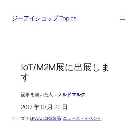
内
容
ジーアイショップ Topics
を
ス
キ
ッ
プ
IoT/M2M展に出展しま
す
記事を書いた人：
ノルドマルク
2017 年 10 月 20 日
カテゴリ:
LPWA/LoRa製品
, 
ニュース・イベント