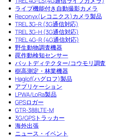
TREL 4G-LS(4G通信ライブカメラ)
ライブ機能付き自動撮影カメラ
Reconyx(レコニクス)カメラ製品
TREL 3G-R (3G通信対応)
TREL 3G-H (3G通信対応)
TREL 4G-R (4G通信対応)
野生動物調査機器
罠作動検知センサー
バットディテクター/コウモリ調査
樹高測定・林業機器
Haglof(ハグロフ)製品
アプリケーション
LPWA/LoRa製品
GPSロガー
GTR-388LTE-M
3G/GPSトラッカー
海外出張
ニュース・イベント