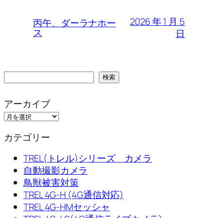
2026 年 1 月 5
丙午、ダーラナホー
ス
日
検
検索
索
アーカイブ
カテゴリー
TREL(トレル)シリーズ カメラ
自動撮影カメラ
鳥獣被害対策
TREL 4G-H (4G通信対応)
TREL 4G-HMセッシャ