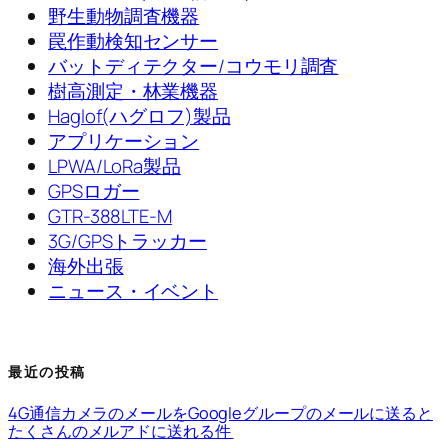
野生動物調査機器
罠作動検知センサー
バットディテクター/コウモリ調査
樹高測定・林業機器
Haglof(ハグロフ)製品
アプリケーション
LPWA/LoRa製品
GPSロガー
GTR-388LTE-M
3G/GPSトラッカー
海外出張
ニュース・イベント
最近の投稿
4G通信カメラのメールをGoogleグループのメールに送ると
たくさんのメルアドに送れる件