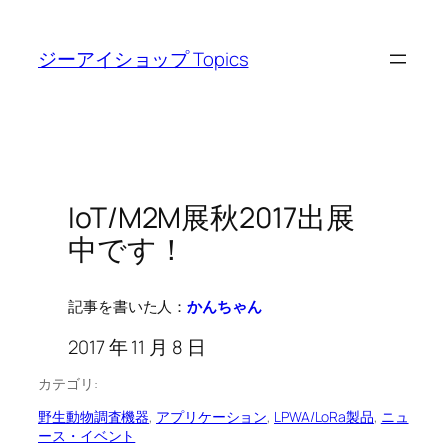
内
容
ジーアイショップ Topics
を
ス
キ
ッ
プ
IoT/M2M展秋2017出展
中です！
記事を書いた人：
かんちゃん
2017 年 11 月 8 日
カテゴリ:
野生動物調査機器
, 
アプリケーション
, 
LPWA/LoRa製品
, 
ニュ
ース・イベント