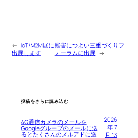
←
IoT/M2M展に
獣害につよい三重づくりフ
出展します
ォーラムに出展
→
投稿をさらに読み込む
2026
4G通信カメラのメールを
年 7
Googleグループのメールに送
るとたくさんのメルアドに送
月 13