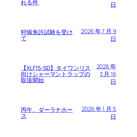
れる件
日
2026 年 7 月 9
狩猟免許試験を受け
て
日
2026 年
【XLF15-SD】タイワンリス
3 月 16
向けシャーマントラップの
取扱開始
日
2026 年 1 月 5
丙午、ダーラナホー
ス
日