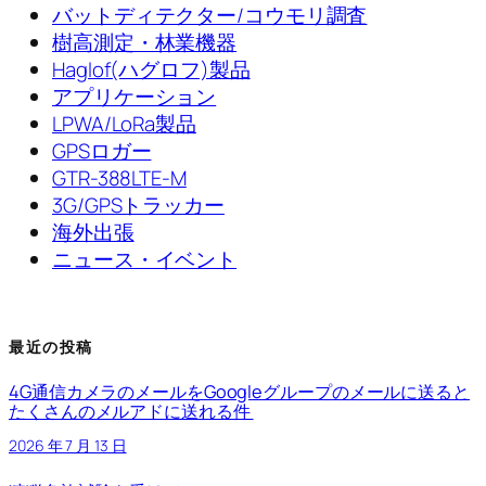
バットディテクター/コウモリ調査
樹高測定・林業機器
Haglof(ハグロフ)製品
アプリケーション
LPWA/LoRa製品
GPSロガー
GTR-388LTE-M
3G/GPSトラッカー
海外出張
ニュース・イベント
最近の投稿
4G通信カメラのメールをGoogleグループのメールに送ると
たくさんのメルアドに送れる件
2026 年 7 月 13 日