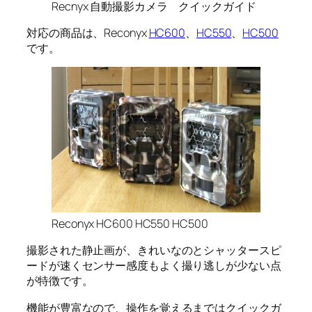
Recnyx 自動撮影カメラ クイックガイド
対応の商品は、Reconyx
HC600
、
HC550
、
HC500
です。
Reconyx HC600 HC550 HC500
撮影された静止画が、きれいなのとシャッタースピ
ードが速くセンサー感度もよく撮り逃しが少ない点
が特徴です。
機能が豊富なので、操作を覚えるまではクイックガ