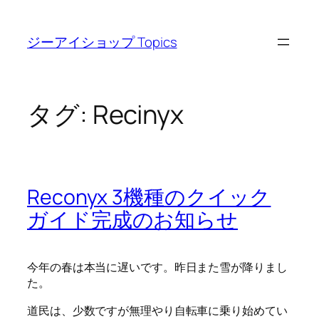
内
容
ジーアイショップ Topics
を
ス
キ
ッ
タグ:
Recinyx
プ
Reconyx 3機種のクイック
ガイド完成のお知らせ
今年の春は本当に遅いです。昨日また雪が降りまし
た。
道民は、少数ですが無理やり自転車に乗り始めてい